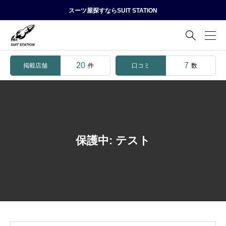
スーツ屋探すならSUIT STATION

20
7
掲載店舗
口コミ
件
数
保護中: テスト