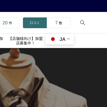
20
7

口コミ
件
数
JA
参加
【店舗様向け】加盟
店募集中！