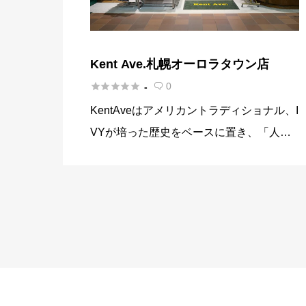
Kent Ave.札幌オーロラタウン店





0
-

KentAveはアメリカントラディショナル、I
VYが培った歴史をベースに置き、「人生
を楽しむ大人のための服」をテーマに、そ
の時代にマッチしたスタイリングと高品質
な服作りを追求し続けております。 Acces
s Map アク […]