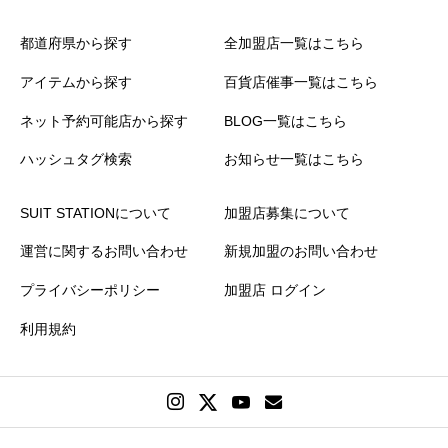
都道府県から探す
全加盟店一覧はこちら
アイテムから探す
百貨店催事一覧はこちら
上に表示された文字を入力してください。
ネット予約可能店から探す
BLOG一覧はこちら
ハッシュタグ検索
お知らせ一覧はこちら
商品
必須
SUIT STATIONについて
加盟店募集について
運営に関するお問い合わせ
新規加盟のお問い合わせ





星の数をお選びください
プライバシーポリシー
加盟店 ログイン
雰囲気
必須
利用規約





星の数をお選びください