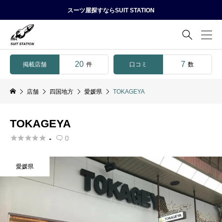
スーツ屋探すならSUIT STATION

20
7
掲載店舗
口コミ
件
数
店舗
四国地方
愛媛県
TOKAGEYA
TOKAGEYA





-
0

愛媛県